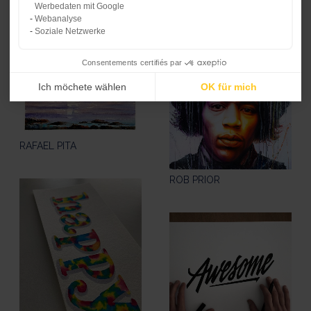
Werbedaten mit Google
MARIE-EVA PELTIER
Webanalyse
Soziale Netzwerke
YAM LEVI
Consentements certifiés par
Ich möchete wählen
OK für mich
RAFAEL PITA
ROB PRIOR