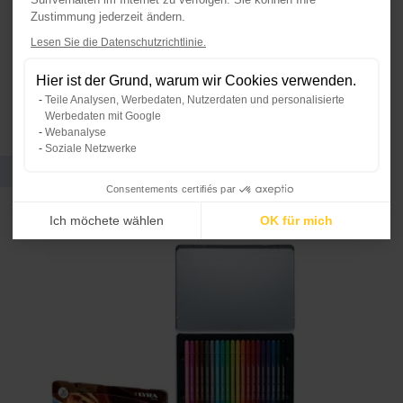
widerstand
Zustimmung jederzeit ändern.
Sie beinhalten 20 Blatt mit einem Flächengewicht von
250 g/m².
Lesen Sie die Datenschutzrichtlinie.
Axeptio consent
Einwilligungsmanagementplattform:
Ideal...
Hier ist der Grund, warum wir Cookies verwenden.
Unsere Plattform ermöglicht es Ihn
Teile Analysen, Werbedaten, Nutzerdaten und personalisierte
Werbedaten mit Google
Webanalyse
Soziale Netzwerke
Produkte, die Sie kombinieren
können
Consentements certifiés par
Ich möchete wählen
OK für mich