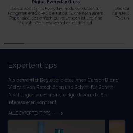
Digital Everyday Gloss
Die Canson Digital Everyday Produkte wurden für
Das Canso
Fotografen entwickelt, die auf der Suche nach einem
für alle Dr
Papier sind, das einfach zu verwenden ist und eine
Text und 
Vielzahl von Einsatzmöglichkeiten bietet.
Expertentipps
Als bewährter Begleiter bietet Ihnen Canson® eine
Vielzahl von Ratschlägen und Schritt-für-Schritt-
Anleitungen an. Hier sind einige davon, die Sie
interessieren könnten!
ALLE EXPERTENTIPPS