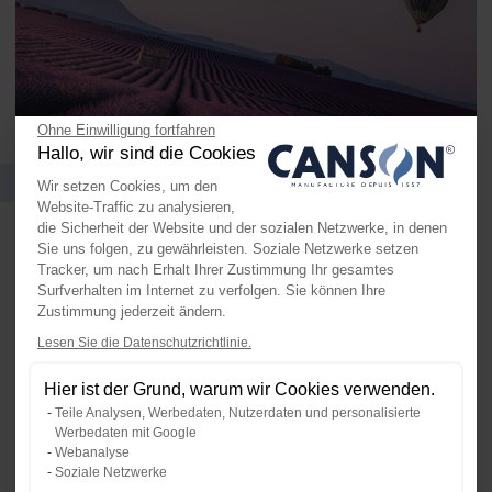
Ohne Einwilligung fortfahren
Hallo, wir sind die Cookies
Formate und Verpackungen
Wir setzen Cookies, um den
Website-Traffic zu analysieren,
die Sicherheit der Website und der sozialen Netzwerke, in denen
Sie uns folgen, zu gewährleisten. Soziale Netzwerke setzen
Tracker, um nach Erhalt Ihrer Zustimmung Ihr gesamtes
Surfverhalten im Internet zu verfolgen. Sie können Ihre
Zustimmung jederzeit ändern.
Lesen Sie die Datenschutzrichtlinie.
Axeptio consent
Einwilligungsmanagementplattform:
Hier ist der Grund, warum wir Cookies verwenden.
Unsere Plattform ermöglicht es Ihn
Teile Analysen, Werbedaten, Nutzerdaten und personalisierte
Werbedaten mit Google
Webanalyse
Blatt
Soziale Netzwerke