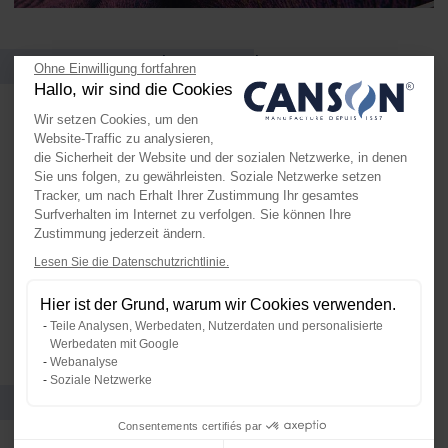
Formate und Verpackungen
Ohne Einwilligung fortfahren
Hallo, wir sind die Cookies
Wir setzen Cookies, um den
Website-Traffic zu analysieren,
die Sicherheit der Website und der sozialen Netzwerke, in denen
Sie uns folgen, zu gewährleisten. Soziale Netzwerke setzen
Tracker, um nach Erhalt Ihrer Zustimmung Ihr gesamtes
Surfverhalten im Internet zu verfolgen. Sie können Ihre
Zustimmung jederzeit ändern.
Lesen Sie die Datenschutzrichtlinie.
Axeptio consent
Einwilligungsmanagementplattform:
Hier ist der Grund, warum wir Cookies verwenden.
Blatt
Unsere Plattform ermöglicht es Ihn
Teile Analysen, Werbedaten, Nutzerdaten und personalisierte
Werbedaten mit Google
Webanalyse
Soziale Netzwerke
Es könnte Ihnen auch gefallen
Consentements certifiés par